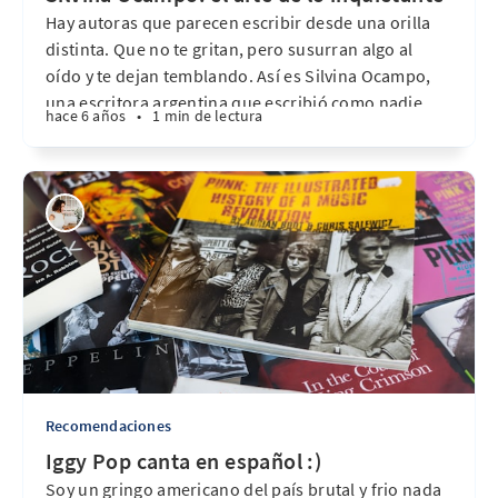
Hay autoras que parecen escribir desde una orilla
distinta. Que no te gritan, pero susurran algo al
oído y te dejan temblando. Así es Silvina Ocampo,
una escritora argentina que escribió como nadie
hace 6 años
•
1 min de lectura
sobre lo extraño, lo perverso, lo secreto. Fue poeta,
cuentista, pintora. Fue la hermana menor de
Victoria
Recomendaciones
Iggy Pop canta en español :)
Soy un gringo americano del país brutal y frio nada