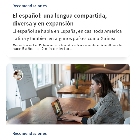
Recomendaciones
El español: una lengua compartida,
diversa y en expansión
El español se habla en España, en casi toda América
Latina y también en algunos países como Guinea
Ecuatorial o Filipinas, donde aún quedan huellas de
hace 5 años
•
2 min de lectura
la lengua. Si mirás un mapa, vas a ver que muchos
países muy diferentes entre sí comparten el mismo
idioma. Sin embargo, eso no
Recomendaciones