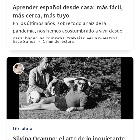
Aprender español desde casa: más fácil,
más cerca, más tuyo
En los últimos años, sobre todo a raíz de la
pandemia, nos hemos acostumbrado a vivir desde
casa: hacer las compras, trabajar, ver a nuestros
hace 5 años
•
1 min de lectura
amigos… ¡y también estudiar! El COVID y la
tecnología transformaron nuestros hábitos, y
aunque no todo fue fácil, algunos cambios llegaron
para quedarse… y para
Literatura
Silvina Ocampo: el arte de lo inquietante