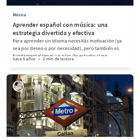
Música
Aprender español con música: una
estrategia divertida y efectiva
Para aprender un idioma necesitás motivación (ya
sea por deseo o por necesidad), pero también es
fundamental tener un plan de estudio claro,
hace 5 años
•
2 min de lectura
adaptado a tus objetivos personales. Ser
organizado no suena muy glamoroso, pero créeme:
es una de las mejores herramientas que vas a tener
en tu camino de