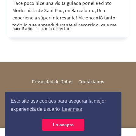
Hace poco hice una visita guiada por el Recinto
Modernista de Sant Pau, en Barcelona. ¡Una
experiencia súper interesante! Me encantó tanto
todo lo que aprendí durante el recorrido, que me
hace 5 años
•
4 min de lectura
dieron ganas de escribir esta entrada y compartir un
poco de historia, curiosidades y algunas
sensaciones del paseo.
Privacidad de Datos
Contáctanos
Este site usa cookies para asegurar la mejor
María Courses © 2026
experiencia de usuario
Leer más
Lo acepto