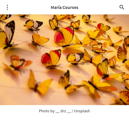
María Courses
Photo by 
__ drz __
 / 
Unsplash